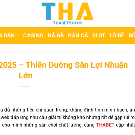
G DẪN
CASINO
ĐÁ GÀ
BẮN CÁ
SLOT
LÔ ĐỀ
B
 2025 – Thiên Đường Săn Lợi Nhuận
Lớn
tụ đủ những tiêu chí quan trọng, khẳng định tính minh bạch, an
g web đáp ứng nhu cầu giải trí không khó nhưng rất dễ gặp rủi ro
ếm cho mình những sân chơi chất lượng, cùng
THABET
cập nhật