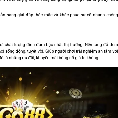
ẵn sàng giải đáp thắc mắc và khắc phục sự cố nhanh chóng
ơi chất lượng đình đám bậc nhất thị trường. Nền tảng đã đem
ơi sống động, tuyệt vời. Giúp người chơi trải nghiệm an tâm với
đó là những ưu đãi, khuyến mãi bùng nổ giá trị khủng.