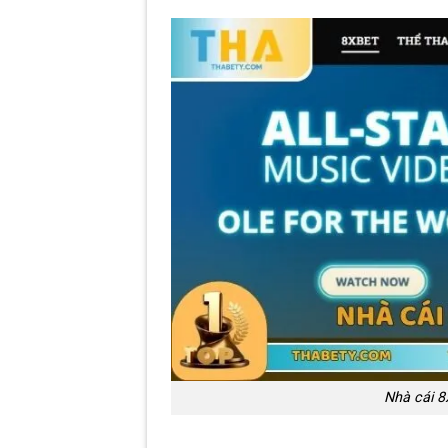
Nhà cái 8