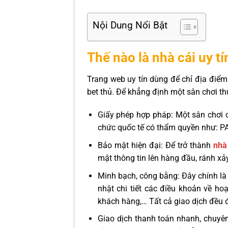
Nội Dung Nổi Bật
Thế nào là nhà cái uy t
Trang web uy tín dùng để chỉ địa điểm
bet thủ. Để khẳng định một sân chơi th
Giấy phép hợp pháp: Một sân chơi 
chức quốc tế có thẩm quyền như: P
Bảo mật hiện đại: Để trở thành
nhà
mật thông tin lên hàng đầu, ránh xảy
Minh bạch, công bằng: Đây chính là 
nhật chi tiết các điều khoản về ho
khách hàng,… Tất cả giao dịch đều đư
Giao dịch thanh toán nhanh, chuyê