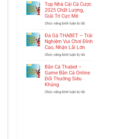
Cái
Tảng
Top Nhà Cái Cá Cược
Uy
Giải
2025 Chất Lượng,
Tín
Trí
Giải Trí Cực Mê
Nhất
Trực
Chức năng bình luận bị tắt
ở
2025
Tuyến
Top
–
2025
Nhà
Thiên
Đá Gà THABET – Trải
Cái
Đường
Nghiệm Vui Chơi Đỉnh
Cá
Săn
Cao, Nhận Lãi Lớn
Cược
Lợi
Chức năng bình luận bị tắt
ở
2025
Nhuận
Đá
Chất
Lớn
Gà
Lượng,
Bắn Cá Thabet –
THABET
Giải
Game Bắn Cá Online
–
Trí
Đổi Thưởng Siêu
Trải
Cực
Khủng
Nghiệm
Mê
Vui
Chức năng bình luận bị tắt
ở
Chơi
Bắn
Đỉnh
Cá
Cao,
Thabet
Nhận
–
Lãi
Game
Lớn
Bắn
Cá
Online