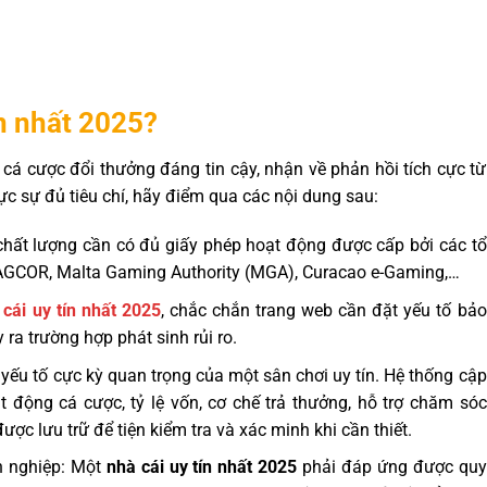
ín nhất 2025?
 cá cược đổi thưởng đáng tin cậy, nhận về phản hồi tích cực từ
ực sự đủ tiêu chí, hãy điểm qua các nội dung sau:
chất lượng cần có đủ giấy phép hoạt động được cấp bởi các tổ
AGCOR, Malta Gaming Authority (MGA), Curacao e-Gaming,…
 cái uy tín nhất 2025
, chắc chắn trang web cần đặt yếu tố bảo
 ra trường hợp phát sinh rủi ro.
yếu tố cực kỳ quan trọng của một sân chơi uy tín. Hệ thống cập
ạt động cá cược, tỷ lệ vốn, cơ chế trả thưởng, hỗ trợ chăm sóc
ợc lưu trữ để tiện kiểm tra và xác minh khi cần thiết.
n nghiệp: Một
nhà cái uy tín nhất 2025
phải đáp ứng được quy