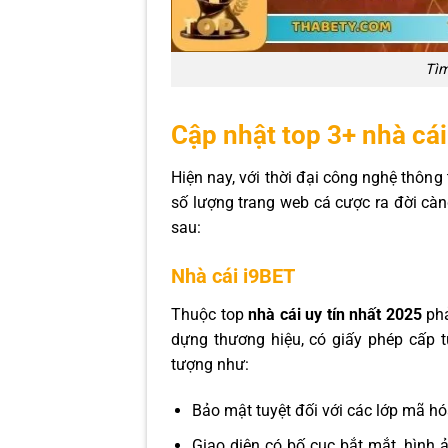
Tìm
Cập nhật top 3+ nhà cái
Hiện nay, với thời đại công nghệ thông t
số lượng trang web cá cược ra đời cà
sau:
Nhà cái i9BET
Thuộc top
nhà cái uy tín nhất 2025
phả
dựng thương hiệu, có giấy phép cấp 
tượng như:
Bảo mật tuyệt đối với các lớp mã hó
Giao diện có bố cục bắt mắt, hình