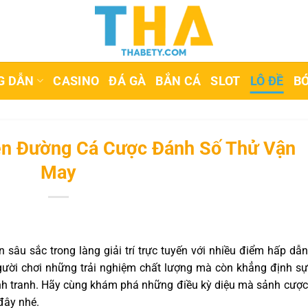
G DẪN
CASINO
ĐÁ GÀ
BẮN CÁ
SLOT
LÔ ĐỀ
B
ên Đường Cá Cược Đánh Số Thử Vận
May
n sâu sắc trong làng giải trí trực tuyến với nhiều điểm hấp dẫn
ười chơi những trải nghiệm chất lượng mà còn khẳng định sự
cạnh tranh. Hãy cùng khám phá những điều kỳ diệu mà sảnh cược
đây nhé.