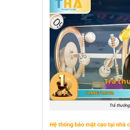
Trả thưởng
Hệ thống bảo mật cao tại nhà cá