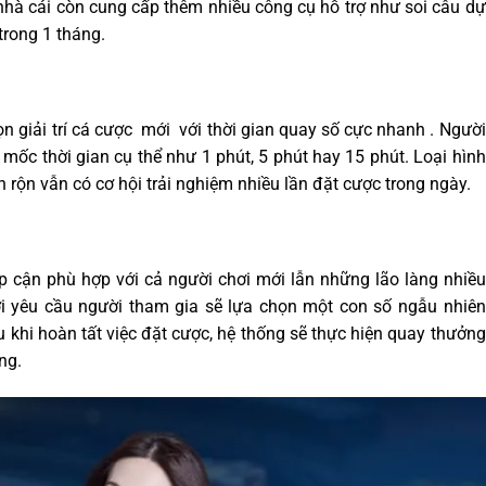
 nhà cái còn cung cấp thêm nhiều công cụ hỗ trợ như soi câu dự
trong 1 tháng.
ọn giải trí cá cược mới với thời gian quay số cực nhanh . Người
c mốc thời gian cụ thể như 1 phút, 5 phút hay 15 phút. Loại hình
 rộn vẫn có cơ hội trải nghiệm nhiều lần đặt cược trong ngày.
p cận phù hợp với cả người chơi mới lẫn những lão làng nhiều
hơi yêu cầu người tham gia sẽ lựa chọn một con số ngẫu nhiên
 khi hoàn tất việc đặt cược, hệ thống sẽ thực hiện quay thưởng
ng.