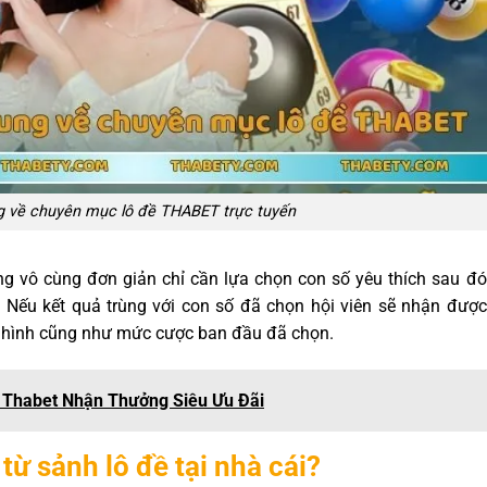
g về chuyên mục lô đề THABET trực tuyến
g vô cùng đơn giản chỉ cần lựa chọn con số yêu thích sau đó
. Nếu kết quả trùng với con số đã chọn hội viên sẽ nhận được
i hình cũng như mức cược ban đầu đã chọn.
 Thabet Nhận Thưởng Siêu Ưu Đãi
 từ sảnh lô đề tại nhà cái?