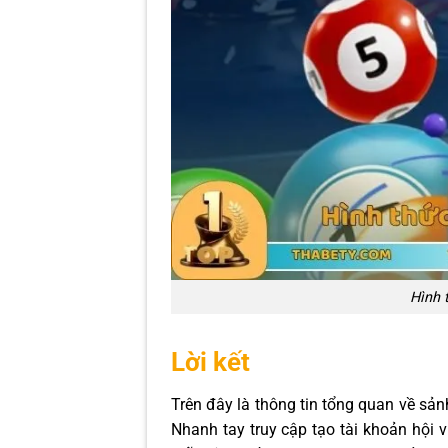
Hình 
Lời kết
Trên đây là thông tin tổng quan về sả
Nhanh tay truy cập tạo tài khoản hộ