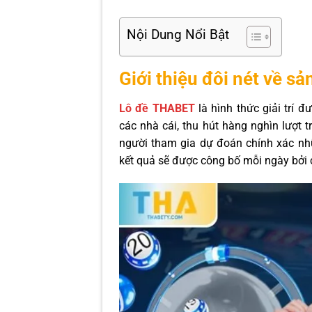
Nội Dung Nổi Bật
Giới thiệu đôi nét về 
Lô đề THABET
là hình thức giải trí 
các nhà cái, thu hút hàng nghìn lượt 
người tham gia dự đoán chính xác nhữ
kết quả sẽ được công bố mỗi ngày bởi c