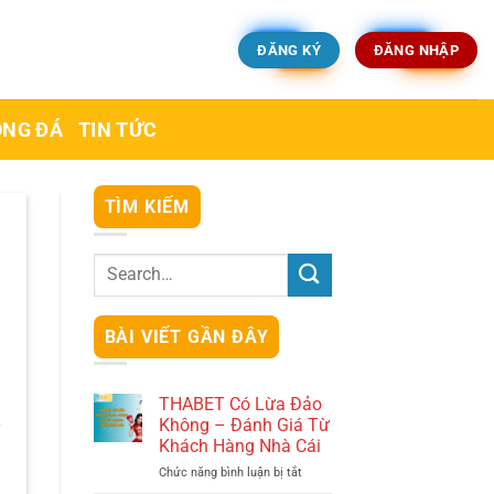
ĐĂNG KÝ
ĐĂNG NHẬP
ÓNG ĐÁ
TIN TỨC
TÌM KIẾM
BÀI VIẾT GẦN ĐÂY
THABET Có Lừa Đảo
Không – Đánh Giá Từ
Khách Hàng Nhà Cái
Chức năng bình luận bị tắt
ở
THABET