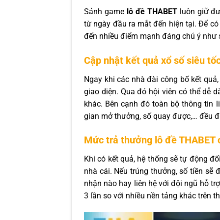
Sảnh game
lô đề THABET
luôn giữ đư
từ ngày đầu ra mắt đến hiện tại. Để c
đến nhiều điểm mạnh đáng chú ý như 
Cập nhật kết quả xổ số siêu tố
Ngay khi các nhà đài công bố kết quả, h
giao diện. Qua đó hội viên có thể dễ 
khác. Bên cạnh đó toàn bộ thông tin 
gian mở thưởng, số quay được,… đều đư
Mức trả thưởng lô đề THABET c
Khi có kết quả, hệ thống sẽ tự động đố
nhà cái. Nếu trúng thưởng, số tiền sẽ
nhận nào hay liên hệ với đội ngũ hỗ 
3 lần so với nhiều nền tảng khác trên th