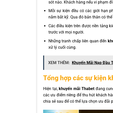
sót nào. Khách hàng nếu vi phạm điề
Mỗi sự kiện đều có các giới hạn p
nắm bắt kỹ. Qua đó bản thân có thể 
Các điều kiện trên được nền tảng k
trước với mọi người.
Những tranh chấp liên quan đến
kh
xử lý cuối cùng.
XEM THÊM:
Khuyến Mãi Nạp Đầu T
Tổng hợp các sự kiện k
Hiện tại,
khuyến mãi Thabet
đang cung
các ưu điểm riêng để thu hút khách hà
chia sẻ sau để có thể lựa chọn ưu đãi 