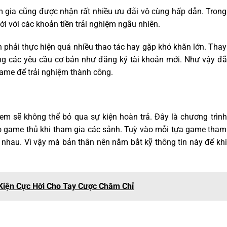
 gia cũng được nhận rất nhiều ưu đãi vô cùng hấp dẫn. Trong
i với các khoản tiền trải nghiệm ngẫu nhiên.
phải thực hiện quá nhiều thao tác hay gặp khó khăn lớn. Thay
ng các yêu cầu cơ bản như đăng ký tài khoản mới. Như vậy đã
game để trải nghiệm thành công.
m sẽ không thể bỏ qua sự kiện hoàn trả. Đây là chương trình
o game thủ khi tham gia các sảnh. Tuỳ vào mỗi tựa game tham
c nhau. Vì vậy mà bản thân nên nắm bắt kỹ thông tin này để khi
 Kiện Cực Hời Cho Tay Cược Chăm Chỉ