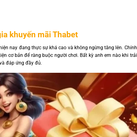
gia khuyến mãi Thabet
hiện nay đang thực sự khá cao và không ngừng tăng lên. Chính
iện cơ bản để ràng buộc người chơi. Bất kỳ anh em nào khi trải
và đáp ứng đầy đủ.