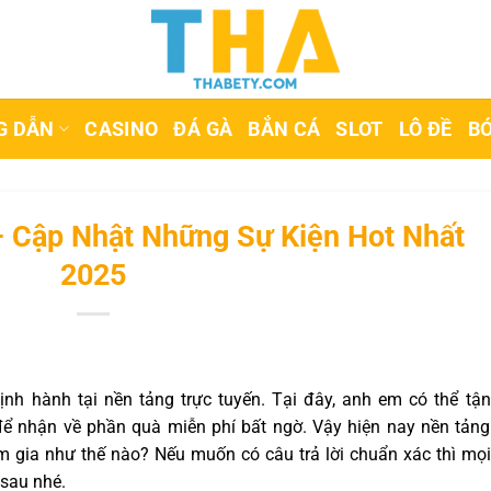
G DẪN
CASINO
ĐÁ GÀ
BẮN CÁ
SLOT
LÔ ĐỀ
B
 Cập Nhật Những Sự Kiện Hot Nhất
2025
nh hành tại nền tảng trực tuyến. Tại đây, anh em có thể tận
ể nhận về phần quà miễn phí bất ngờ. Vậy hiện nay nền tảng
m gia như thế nào? Nếu muốn có câu trả lời chuẩn xác thì mọi
 sau nhé.