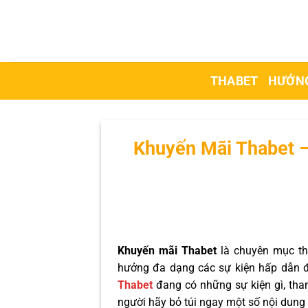
Bỏ
qua
nội
dung
THABET
HƯỚN
Khuyến Mãi Thabet –
Khuyến mãi Thabet
là chuyên mục thị
hưởng đa dạng các sự kiện hấp dẫn đ
Thabet
đang có những sự kiện gì, tha
người hãy bỏ túi ngay một số nội dung